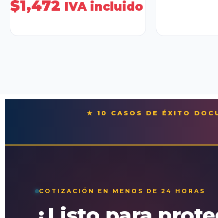
$
1,472
IVA incluido
★ 10 CASOS DE ÉXITO DO
COTIZACIÓN EN MENOS DE 24 HORAS
¿Listo para prot