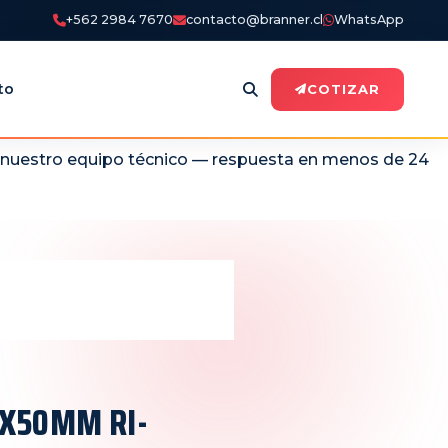
+562 2984 7670
contacto@branner.cl
WhatsApp
to
COTIZAR
n nuestro equipo técnico — respuesta en menos de 24
0X50MM RI-