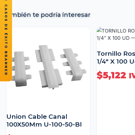
★ CASOS DE ÉXITO BRANNER
También te podría interesar
Tornillo Ros
1/4″ X 100 
$
5,122
I
Union Cable Canal
100X50Mm U-100-50-Bl