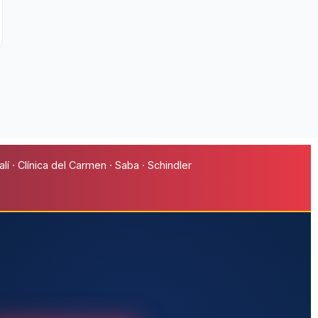
í · Clínica del Carmen · Saba · Schindler