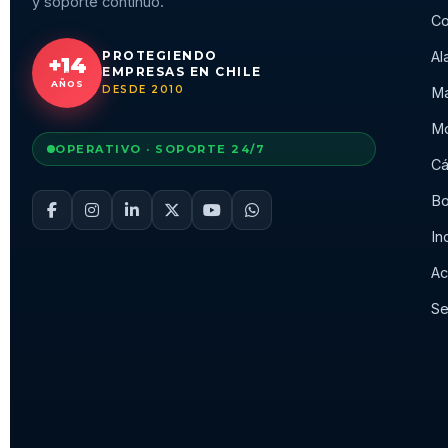
y soporte continuo.
Co
Al
PROTEGIENDO
+14
EMPRESAS EN CHILE
AÑOS
DESDE 2010
Ma
Mo
OPERATIVO · SOPORTE 24/7
Cá
Bo
In
Ac
Se