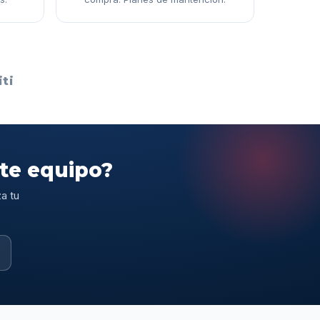
ti
ste equipo?
a tu