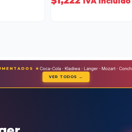
$
1,222
IVA incluido
CUMENTADOS ★
Coca-Cola · Kladiwa · Langer · Mozart · Conchal
VER TODOS →
eger