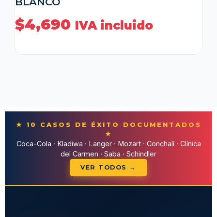
BLANCO
$
4,690
IVA incluido
★ 10 CASOS DE ÉXITO DOCUMENTADOS
★
Coca-Cola · Kladiwa · Langer · Mozart · Conchalí · Clínica
del Carmen · Saba · Schindler
VER TODOS →