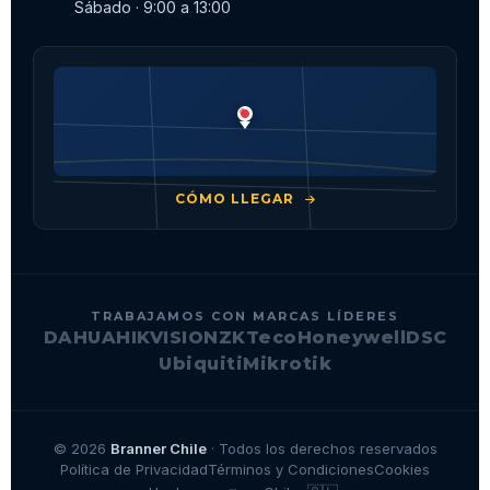
Sábado · 9:00 a 13:00
CÓMO LLEGAR
TRABAJAMOS CON MARCAS LÍDERES
DAHUA
HIKVISION
ZKTeco
Honeywell
DSC
Ubiquiti
Mikrotik
© 2026
Branner Chile
· Todos los derechos reservados
Política de Privacidad
Términos y Condiciones
Cookies