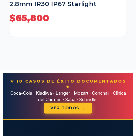
2.8mm IR30 IP67 Starlight
$
65,800
★ 10 CASOS DE ÉXITO DOCUMENTADOS
★
Coca-Cola · Kladiwa · Langer · Mozart · Conchalí · Clínica
del Carmen · Saba · Schindler
VER TODOS →