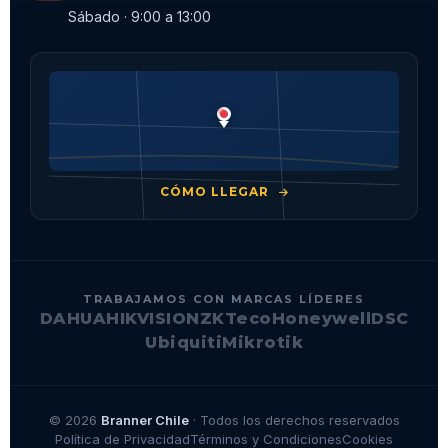
Sábado · 9:00 a 13:00
CÓMO LLEGAR
TRABAJAMOS CON MARCAS LÍDERES
DAHUA
HIKVISION
ZKTeco
Honeywell
DSC
Ubiquiti
Mikrotik
© 2026
Branner Chile
· Todos los derechos reservados
Política de Privacidad
Términos y Condiciones
Cookies