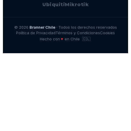
Ubiquiti
Mikrotik
© 2026
Branner Chile
· Todos los derechos reservados
Política de Privacidad
Términos y Condiciones
Cookies
🇨🇱
♥
Hecho con
en Chile