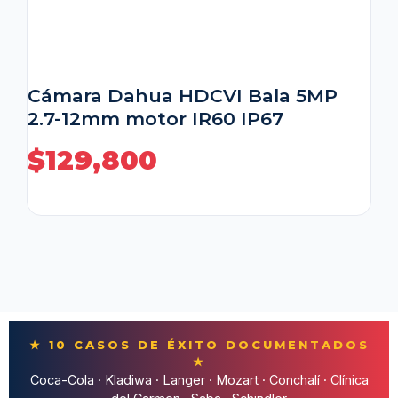
Cámara Dahua HDCVI Bala 5MP
2.7-12mm motor IR60 IP67
$
129,800
★ 10 CASOS DE ÉXITO DOCUMENTADOS
★
Coca-Cola · Kladiwa · Langer · Mozart · Conchalí · Clínica