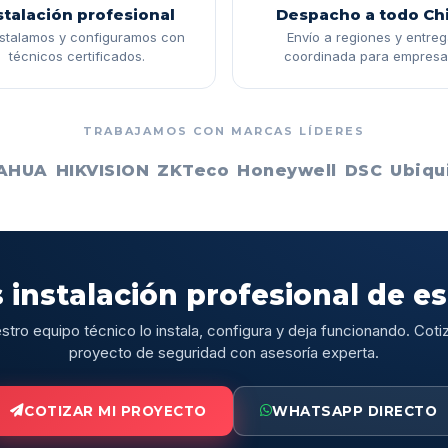
stalación profesional
Despacho a todo Chi
nstalamos y configuramos con
Envío a regiones y entre
técnicos certificados.
coordinada para empresa
TRABAJAMOS CON MARCAS LÍDERES
AHUA
HIKVISION
ZKTeco
Honeywell
DSC
Ubiqui
 instalación profesional de e
stro equipo técnico lo instala, configura y deja funcionando. Cotiz
proyecto de seguridad con asesoría experta.
COTIZAR MI PROYECTO
WHATSAPP DIRECTO