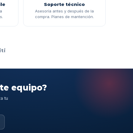
le
Soporte técnico
ga
Asesoría antes y después de la
s.
compra. Planes de mantención.
ti
ste equipo?
a tu