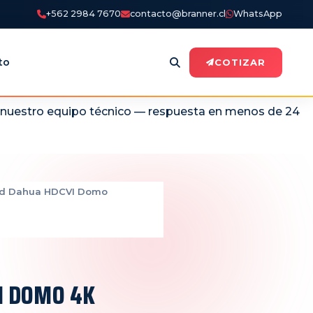
+562 2984 7670
contacto@branner.cl
WhatsApp
to
COTIZAR
n nuestro equipo técnico — respuesta en menos de 24
ad Dahua HDCVI Domo
I DOMO 4K