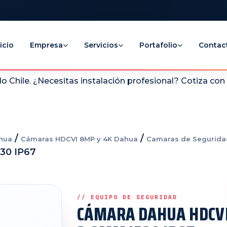
icio
Empresa
Servicios
Portafolio
Contac
 Chile. ¿Necesitas instalación profesional? Cotiza co
/
/
hua
Cámaras HDCVI 8MP y 4K Dahua
Camaras de Segurid
30 IP67
CÁMARA DAHUA HDCV