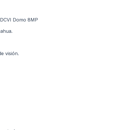
 HDCVI Domo 8MP
ahua.
e visión.