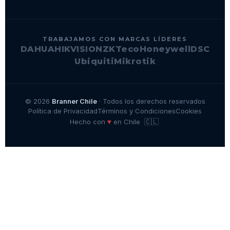
TRABAJAMOS CON MARCAS LÍDERES
DAHUA
HIKVISION
ZKTeco
Honeywell
DSC
Ubiquiti
Mikrotik
© 2026
Branner Chile
· Todos los derechos reservados
Política de Privacidad
Términos y Condiciones
Cookies
🇨🇱
♥
Hecho con
en Chile