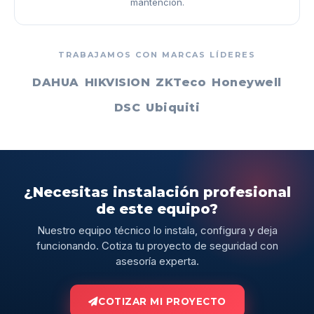
mantención.
TRABAJAMOS CON MARCAS LÍDERES
DAHUA
HIKVISION
ZKTeco
Honeywell
DSC
Ubiquiti
¿Necesitas instalación profesional
de este equipo?
Nuestro equipo técnico lo instala, configura y deja
funcionando. Cotiza tu proyecto de seguridad con
asesoría experta.
COTIZAR MI PROYECTO