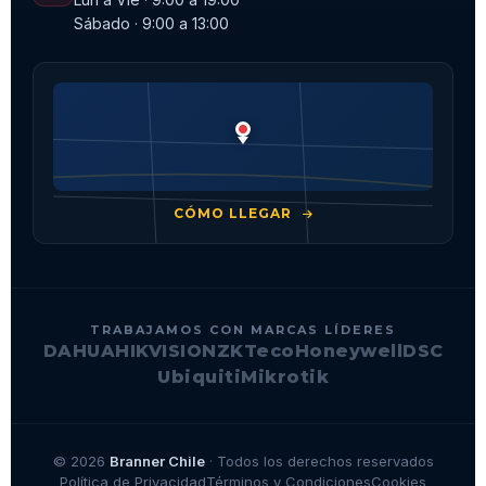
Sábado · 9:00 a 13:00
CÓMO LLEGAR
TRABAJAMOS CON MARCAS LÍDERES
DAHUA
HIKVISION
ZKTeco
Honeywell
DSC
Ubiquiti
Mikrotik
© 2026
Branner Chile
· Todos los derechos reservados
Política de Privacidad
Términos y Condiciones
Cookies