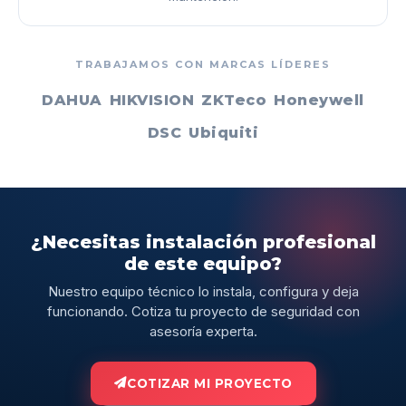
TRABAJAMOS CON MARCAS LÍDERES
DAHUA
HIKVISION
ZKTeco
Honeywell
DSC
Ubiquiti
¿Necesitas instalación profesional
de este equipo?
Nuestro equipo técnico lo instala, configura y deja
funcionando. Cotiza tu proyecto de seguridad con
asesoría experta.
COTIZAR MI PROYECTO