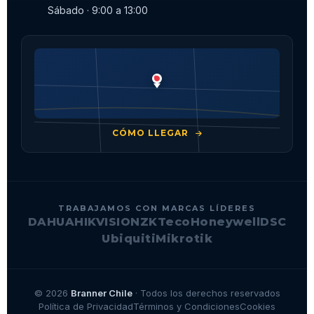
Sábado · 9:00 a 13:00
CÓMO LLEGAR
TRABAJAMOS CON MARCAS LÍDERES
DAHUA
HIKVISION
ZKTeco
Honeywell
DSC
Ubiquiti
Mikrotik
© 2026
Branner Chile
· Todos los derechos reservados
Política de Privacidad
Términos y Condiciones
Cookies