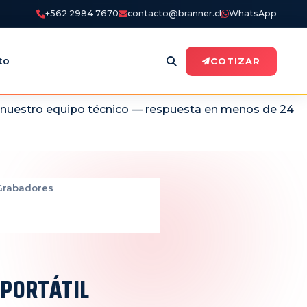
+562 2984 7670
contacto@branner.cl
WhatsApp
to
COTIZAR
n nuestro equipo técnico — respuesta en menos de 24
Grabadores
PORTÁTIL