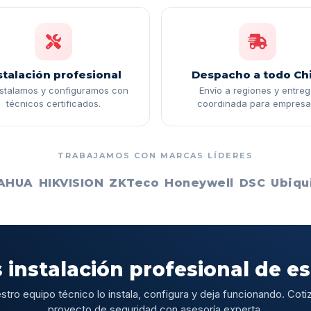
stalación profesional
Despacho a todo Chi
nstalamos y configuramos con
Envío a regiones y entre
técnicos certificados.
coordinada para empresa
TRABAJAMOS CON MARCAS LÍDERES
AHUA
HIKVISION
ZKTeco
Honeywell
DSC
Ubiqui
 instalación profesional de e
stro equipo técnico lo instala, configura y deja funcionando. Cotiz
proyecto de seguridad con asesoría experta.