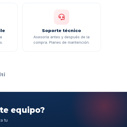
le
Soporte técnico
ga
Asesoría antes y después de la
s.
compra. Planes de mantención.
ti
ste equipo?
a tu