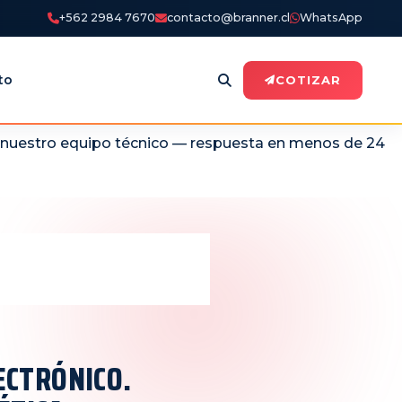
+562 2984 7670
contacto@branner.cl
WhatsApp
to
COTIZAR
n nuestro equipo técnico — respuesta en menos de 24
ECTRÓNICO.