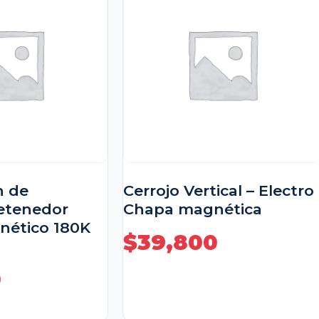
n de
Cerrojo Vertical – Electro
retenedor
Chapa magnética
nético 180K
$
39,800
0