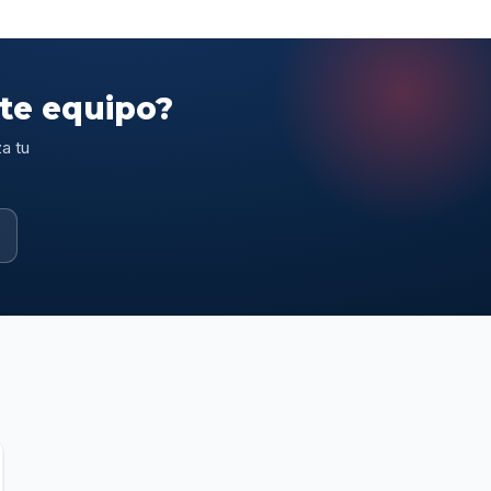
ste equipo?
a tu