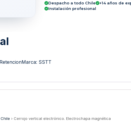
Despacho a todo Chile
+14 años de ex
Instalación profesional
al
 Retencion
Marca:
SSTT
 Chile
›
Cerrojo vertical electrónico. Electrochapa magnética