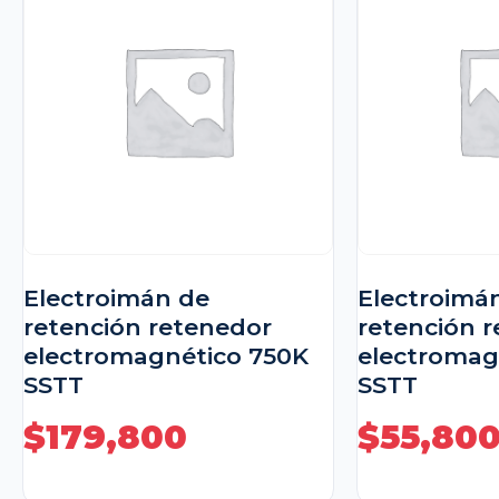
Electroimán de
Electroimá
retención retenedor
retención 
electromagnético 750K
electromag
SSTT
SSTT
$
179,800
$
55,80