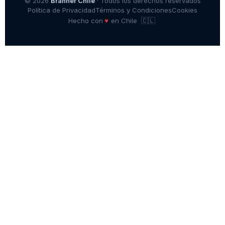
© 2026
Branner Chile
· Todos los derechos reservados
Política de Privacidad
Términos y Condiciones
Cookies
🇨🇱
♥
Hecho con
en Chile