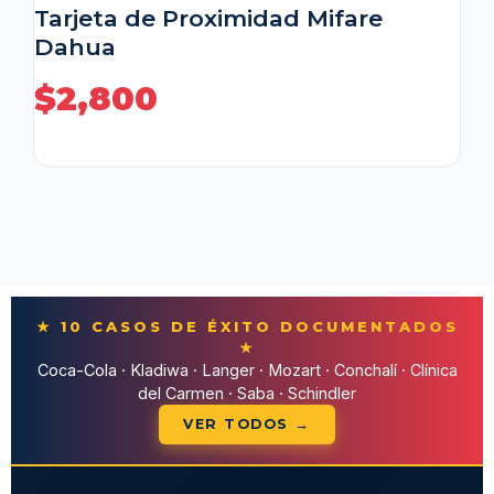
Tarjeta de Proximidad Mifare
Dahua
$
2,800
★ 10 CASOS DE ÉXITO DOCUMENTADOS
★
Coca-Cola · Kladiwa · Langer · Mozart · Conchalí · Clínica
del Carmen · Saba · Schindler
VER TODOS →