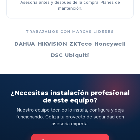
Asesoría antes y después de la compra. Planes de
mantención.
TRABAJAMOS CON MARCAS LÍDERES
DAHUA
HIKVISION
ZKTeco
Honeywell
DSC
Ubiquiti
¿Necesitas instalación profesional
de este equipo?
Nuestro equipo técnico lo instala, configura y deja
funcionando. Cotiza tu proyecto de seguridad con
asesoría experta.