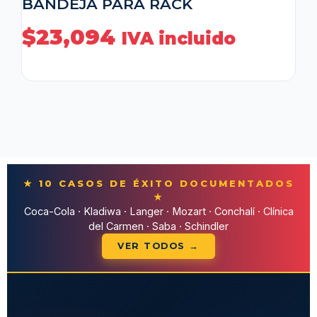
BANDEJA PARA RACK
$
23,094
IVA incluido
★ 10 CASOS DE ÉXITO DOCUMENTADOS
★
Coca-Cola · Kladiwa · Langer · Mozart · Conchalí · Clínica
del Carmen · Saba · Schindler
VER TODOS →