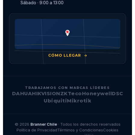
Sábado · 9:00 a 13:00
CÓMO LLEGAR
TRABAJAMOS CON MARCAS LÍDERES
DAHUA
HIKVISION
ZKTeco
Honeywell
DSC
Ubiquiti
Mikrotik
© 2026
Branner Chile
· Todos los derechos reservados
Política de Privacidad
Términos y Condiciones
Cookies