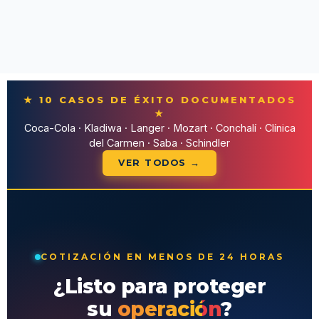
★ 10 CASOS DE ÉXITO DOCUMENTADOS
★
Coca-Cola · Kladiwa · Langer · Mozart · Conchalí · Clínica
del Carmen · Saba · Schindler
VER TODOS →
COTIZACIÓN EN MENOS DE 24 HORAS
¿Listo para proteger
su
operación
?