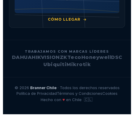
CÓMO LLEGAR
TRABAJAMOS CON MARCAS LÍDERES
DAHUA
HIKVISION
ZKTeco
Honeywell
DSC
Ubiquiti
Mikrotik
© 2026
Branner Chile
· Todos los derechos reservados
Política de Privacidad
Términos y Condiciones
Cookies
🇨🇱
♥
Hecho con
en Chile