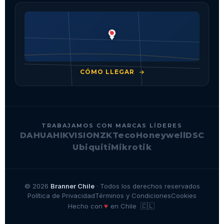
CÓMO LLEGAR
TRABAJAMOS CON MARCAS LÍDERES
DAHUA
HIKVISION
ZKTeco
Honeywell
DSC
Ubiquiti
Mikrotik
© 2026
Branner Chile
· Todos los derechos reservados
Política de Privacidad
Términos y Condiciones
Cookies
🇨🇱
♥
Hecho con
en Chile