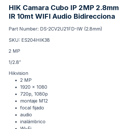
HIK Camara Cubo IP 2MP 2.8mm
IR 10mt WIFI Audio Bidirecciona
Part Number: DS-2CV2U21FD-IW (2.8mm)
SKU: ES204HIK38
2 MP
1/2.8″
Hikvision
2 MP
1920 x 1080
720p, 1080p
montaje M12
focal fijado
audio
inalámbrico
Wi-Fi