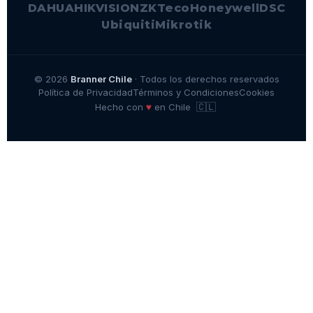
DAHUA
HIKVISION
ZKTeco
Honeywell
DSC
Ubiquiti
Mikrotik
© 2026
Branner Chile
· Todos los derechos reservados
Política de Privacidad
Términos y Condiciones
Cookies
🇨🇱
♥
Hecho con
en Chile