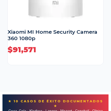
Xiaomi MI Home Security Camera
360 1080p
$
91,571
★ 10 CASOS DE ÉXITO DOCUMENTADOS
★
Coca-Cola · Kladiwa · Langer · Mozart · Conchalí · Clínica