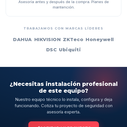
Asesoría antes y después de la compra. Planes de
mantención.
TRABAJAMOS CON MARCAS LÍDERES
DAHUA
HIKVISION
ZKTeco
Honeywell
DSC
Ubiquiti
¿Necesitas instalación profesional
de este equipo?
Nuestro equipo técnico lo instala, configura y deja
funcionando. Cotiza tu proyecto de seguridad con
asesoría experta.