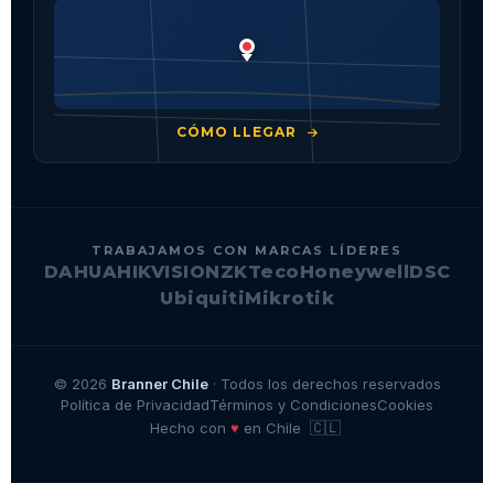
CÓMO LLEGAR
TRABAJAMOS CON MARCAS LÍDERES
DAHUA
HIKVISION
ZKTeco
Honeywell
DSC
Ubiquiti
Mikrotik
© 2026
Branner Chile
· Todos los derechos reservados
Política de Privacidad
Términos y Condiciones
Cookies
🇨🇱
♥
Hecho con
en Chile