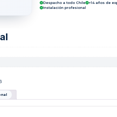
Despacho a todo Chile
+14 años de ex
Instalación profesional
al
6
onal