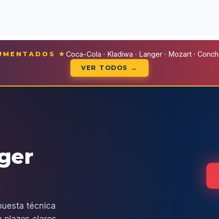
CUMENTADOS ★
Coca-Cola · Kladiwa · Langer · Mozart · Conchal
VER TODOS →
eger
puesta técnica
 plazos claros.