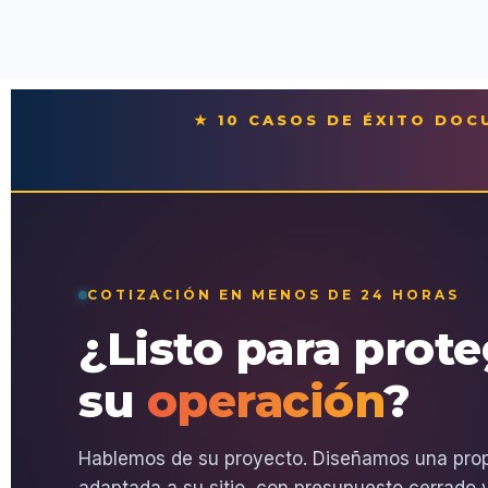
★ 10 CASOS DE ÉXITO DO
COTIZACIÓN EN MENOS DE 24 HORAS
¿Listo para prot
su
operación
?
Hablemos de su proyecto. Diseñamos una pro
adaptada a su sitio, con presupuesto cerrado y