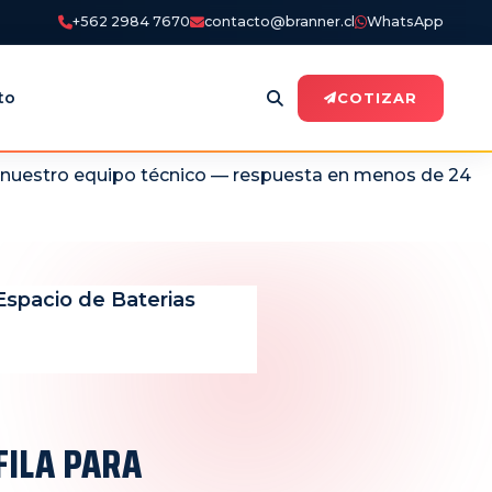
+562 2984 7670
contacto@branner.cl
WhatsApp
to
COTIZAR
n nuestro equipo técnico — respuesta en menos de 24
Espacio de Baterias
FILA PARA