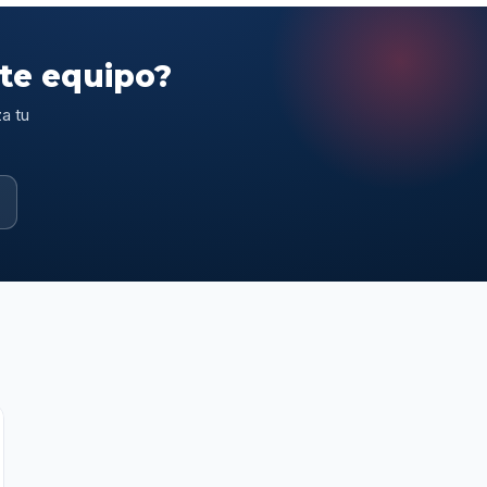
ste equipo?
a tu