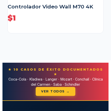
Controlador Video Wall M70 4K
$
1
★ 10 CASOS DE ÉXITO DOCUMENTADOS
★
Coca-Cola · Kladiwa · Langer · Mozart · Conchalí · Clínica
del Carmen · Saba · Schindler
VER TODOS →