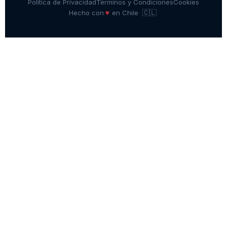
Política de Privacidad
Términos y Condiciones
Cookies
🇨🇱
♥
Hecho con
en Chile