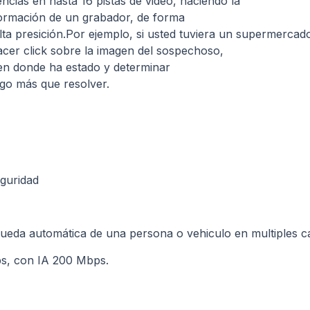
cias en hasta 16 pistas de video, haciendo la
nformación de un grabador, de forma
lta presición.Por ejemplo, si usted tuviera un supermercado y
cer click sobre la imagen del sospechoso,
s en donde ha estado y determinar
lgo más que resolver.
guridad
ueda automática de una persona o vehiculo en multiples c
s, con IA 200 Mbps.