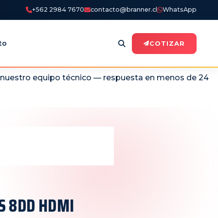
+562 2984 7670
contacto@branner.cl
WhatsApp
to
COTIZAR
n nuestro equipo técnico — respuesta en menos de 24
S 8DD HDMI