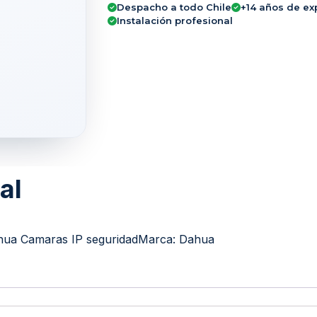
Despacho a todo Chile
+14 años de ex
Instalación profesional
al
ua Camaras IP seguridad
Marca:
Dahua