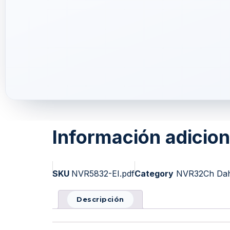
Información adicion
SKU
NVR5832-EI.pdf
Category
NVR32Ch Dah
Descripción