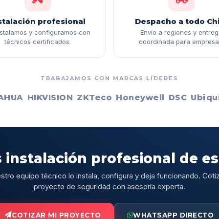
stalación profesional
Despacho a todo Chi
nstalamos y configuramos con
Envío a regiones y entre
técnicos certificados.
coordinada para empresa
TRABAJAMOS CON MARCAS LÍDERES
AHUA
HIKVISION
ZKTeco
Honeywell
DSC
Ubiqui
 instalación profesional de e
stro equipo técnico lo instala, configura y deja funcionando. Cotiz
proyecto de seguridad con asesoría experta.
COTIZAR MI PROYECTO
WHATSAPP DIRECTO