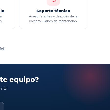
le
Soporte técnico
ga
Asesoría antes y después de la
s.
compra. Planes de mantención.
ti
ste equipo?
a tu