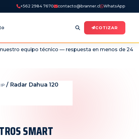
+562 2984 7670
contacto@branner.cl
WhatsApp
to
COTIZAR
n nuestro equipo técnico — respuesta en menos de 24
/ Radar Dahua 120
IP
ETROS SMART