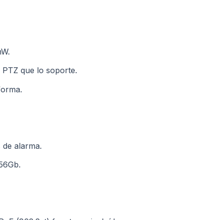
mW.
 PTZ que lo soporte.
forma.
 de alarma.
256Gb.