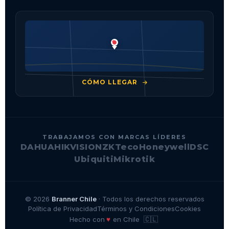
CÓMO LLEGAR
TRABAJAMOS CON MARCAS LÍDERES
DAHUA
HIKVISION
ZKTeco
Honeywell
DSC
Ubiquiti
Mikrotik
© 2026
Branner Chile
· Todos los derechos reservados
Política de Privacidad
Términos y Condiciones
Cookies
🇨🇱
♥
Hecho con
en Chile