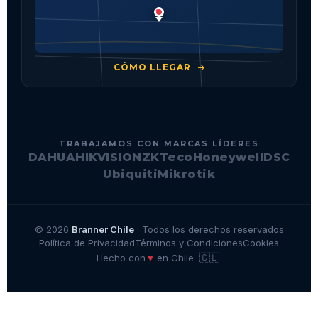
CÓMO LLEGAR
TRABAJAMOS CON MARCAS LÍDERES
DAHUA
HIKVISION
ZKTeco
Honeywell
DSC
Ubiquiti
Mikrotik
© 2026
Branner Chile
· Todos los derechos reservados
Política de Privacidad
Términos y Condiciones
Cookies
🇨🇱
♥
Hecho con
en Chile