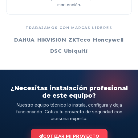
mantención.
TRABAJAMOS CON MARCAS LÍDERES
DAHUA
HIKVISION
ZKTeco
Honeywell
DSC
Ubiquiti
¿Necesitas instalación profesional
de este equipo?
Nuestro equipo técnico lo instala, configura y deja
funcionando. Cotiza tu proyecto de seguridad con
asesoría experta.
COTIZAR MI PROYECTO