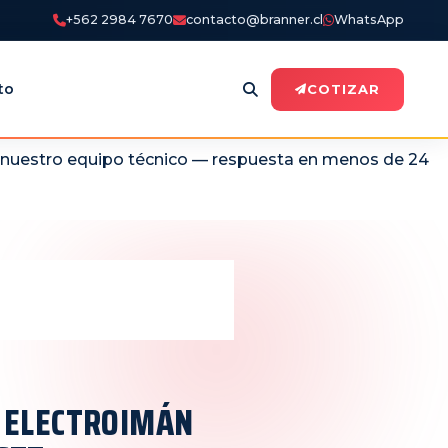
+562 2984 7670
contacto@branner.cl
WhatsApp
to
COTIZAR
n nuestro equipo técnico — respuesta en menos de 24
A ELECTROIMÁN