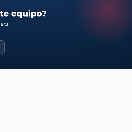
ste equipo?
a tu