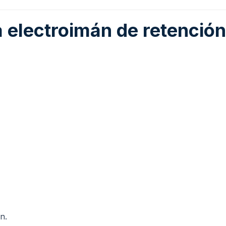
ra electroimán de retenci
n.