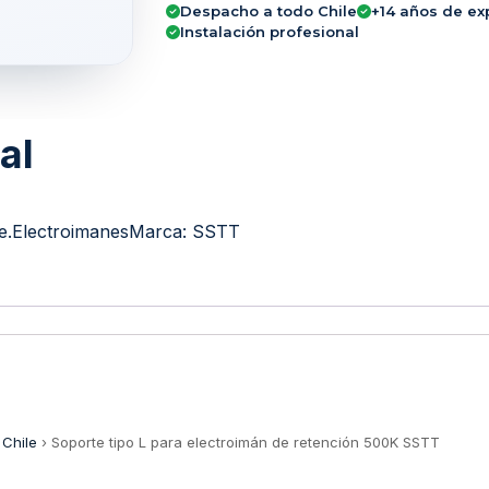
Despacho a todo Chile
+14 años de ex
Instalación profesional
al
je.Electroimanes
Marca:
SSTT
 Chile
›
Soporte tipo L para electroimán de retención 500K SSTT