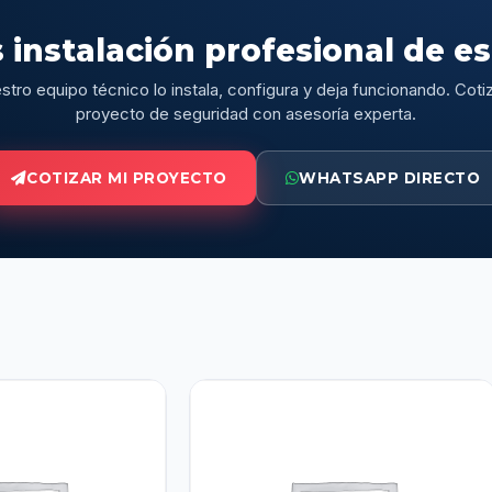
 instalación profesional de e
stro equipo técnico lo instala, configura y deja funcionando. Cotiz
proyecto de seguridad con asesoría experta.
COTIZAR MI PROYECTO
WHATSAPP DIRECTO