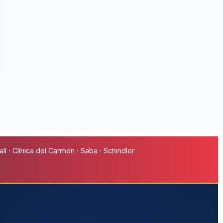
í · Clínica del Carmen · Saba · Schindler