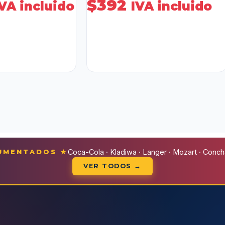
$
392
IVA incluido
IVA incluido
CUMENTADOS ★
Coca-Cola · Kladiwa · Langer · Mozart · Conchal
VER TODOS →