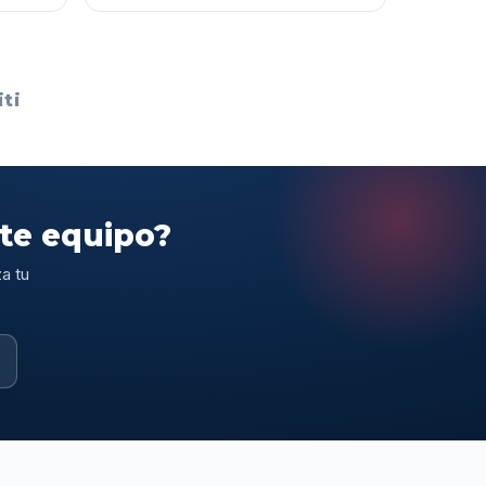
ti
ste equipo?
a tu