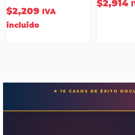
$
2,914
$
2,209
IVA
incluido
★ 10 CASOS DE ÉXITO DO