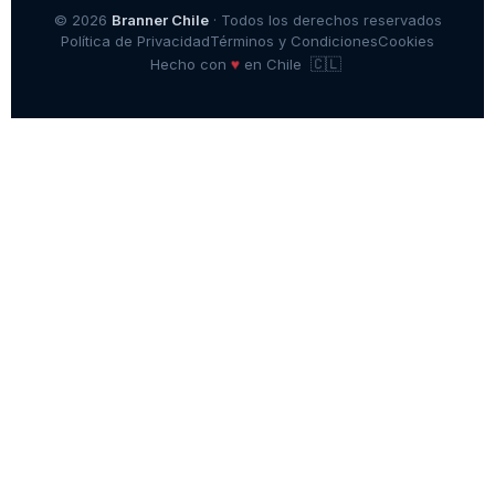
© 2026
Branner Chile
· Todos los derechos reservados
Política de Privacidad
Términos y Condiciones
Cookies
🇨🇱
♥
Hecho con
en Chile