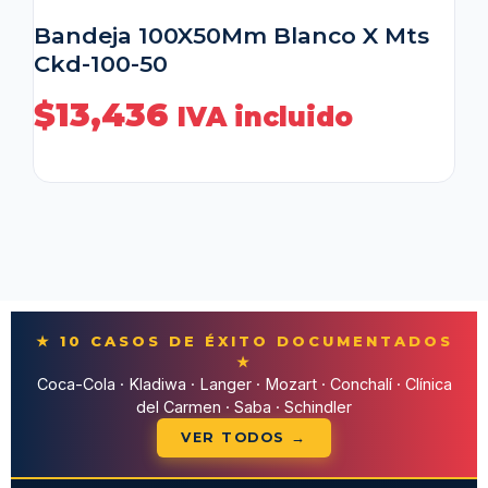
Bandeja 100X50Mm Blanco X Mts
Ckd-100-50
$
13,436
IVA incluido
★ 10 CASOS DE ÉXITO DOCUMENTADOS
★
Coca-Cola · Kladiwa · Langer · Mozart · Conchalí · Clínica
del Carmen · Saba · Schindler
VER TODOS →