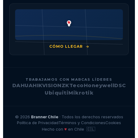
CÓMO LLEGAR
TRABAJAMOS CON MARCAS LÍDERES
DAHUA
HIKVISION
ZKTeco
Honeywell
DSC
Ubiquiti
Mikrotik
© 2026
Branner Chile
· Todos los derechos reservados
Política de Privacidad
Términos y Condiciones
Cookies
🇨🇱
♥
Hecho con
en Chile