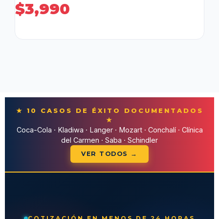
$
3,990
★ 10 CASOS DE ÉXITO DOCUMENTADOS
★
Coca-Cola · Kladiwa · Langer · Mozart · Conchalí · Clínica
del Carmen · Saba · Schindler
VER TODOS →
COTIZACIÓN EN MENOS DE 24 HORAS