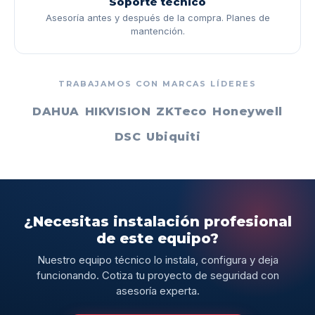
Soporte técnico
Asesoría antes y después de la compra. Planes de
mantención.
TRABAJAMOS CON MARCAS LÍDERES
DAHUA
HIKVISION
ZKTeco
Honeywell
DSC
Ubiquiti
¿Necesitas instalación profesional
de este equipo?
Nuestro equipo técnico lo instala, configura y deja
funcionando. Cotiza tu proyecto de seguridad con
asesoría experta.