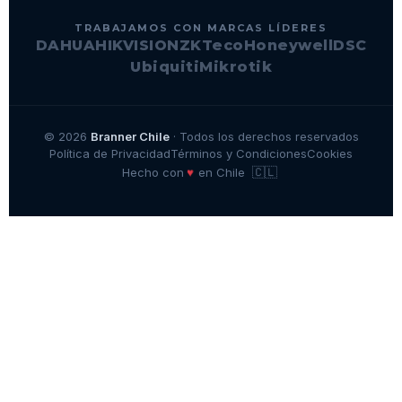
TRABAJAMOS CON MARCAS LÍDERES
DAHUA
HIKVISION
ZKTeco
Honeywell
DSC
Ubiquiti
Mikrotik
© 2026
Branner Chile
· Todos los derechos reservados
Política de Privacidad
Términos y Condiciones
Cookies
🇨🇱
♥
Hecho con
en Chile