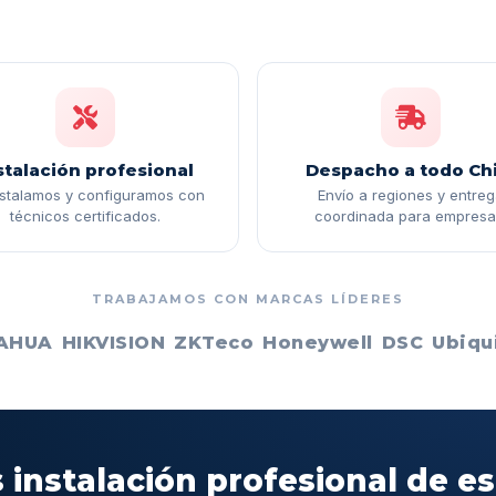
stalación profesional
Despacho a todo Chi
nstalamos y configuramos con
Envío a regiones y entre
técnicos certificados.
coordinada para empresa
TRABAJAMOS CON MARCAS LÍDERES
AHUA
HIKVISION
ZKTeco
Honeywell
DSC
Ubiqui
 instalación profesional de e