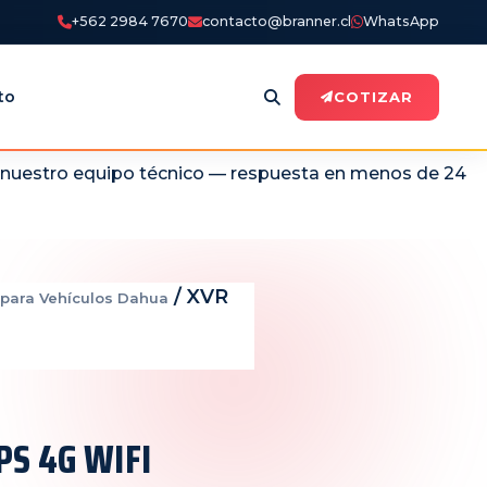
+562 2984 7670
contacto@branner.cl
WhatsApp
to
COTIZAR
n nuestro equipo técnico — respuesta en menos de 24
/ XVR
para Vehículos Dahua
PS 4G WIFI