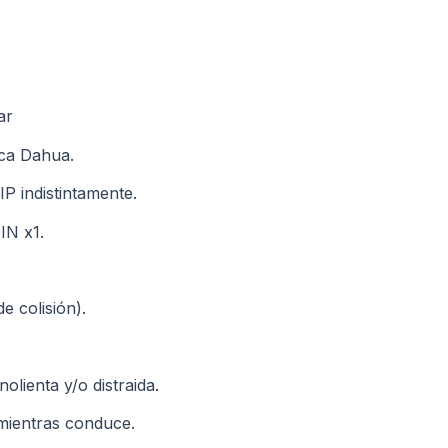
ar
ca Dahua.
P indistintamente.
IN x1.
e colisión).
lienta y/o distraida.
mientras conduce.