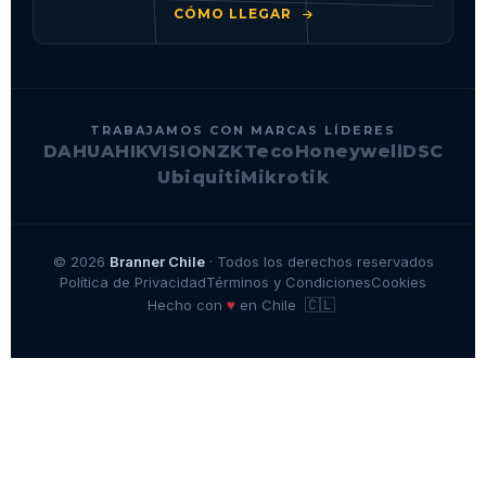
CÓMO LLEGAR
TRABAJAMOS CON MARCAS LÍDERES
DAHUA
HIKVISION
ZKTeco
Honeywell
DSC
Ubiquiti
Mikrotik
© 2026
Branner Chile
· Todos los derechos reservados
Política de Privacidad
Términos y Condiciones
Cookies
🇨🇱
♥
Hecho con
en Chile