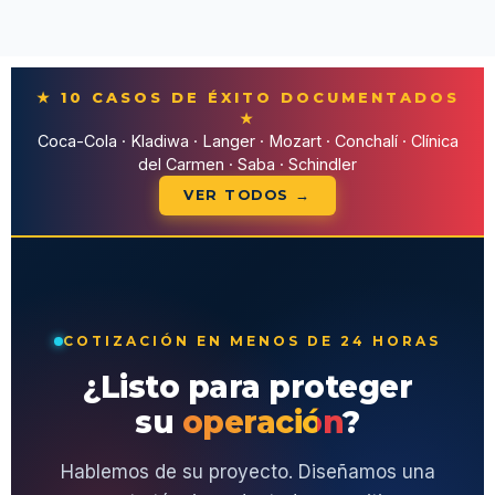
★ 10 CASOS DE ÉXITO DOCUMENTADOS
★
Coca-Cola · Kladiwa · Langer · Mozart · Conchalí · Clínica
del Carmen · Saba · Schindler
VER TODOS →
COTIZACIÓN EN MENOS DE 24 HORAS
¿Listo para proteger
su
operación
?
Hablemos de su proyecto. Diseñamos una