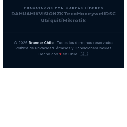
TRABAJAMOS CON MARCAS LÍDERES
DAHUA
HIKVISION
ZKTeco
Honeywell
DSC
Ubiquiti
Mikrotik
© 2026
Branner Chile
· Todos los derechos reservados
Política de Privacidad
Términos y Condiciones
Cookies
🇨🇱
♥
Hecho con
en Chile