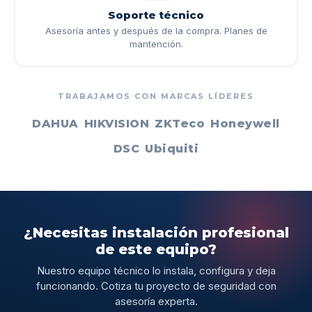
Soporte técnico
Asesoría antes y después de la compra. Planes de
mantención.
TRABAJAMOS CON MARCAS LÍDERES
DAHUA
HIKVISION
ZKTeco
Honeywell
DSC
Ubiquiti
¿Necesitas instalación profesional
de este equipo?
Nuestro equipo técnico lo instala, configura y deja
funcionando. Cotiza tu proyecto de seguridad con
asesoría experta.