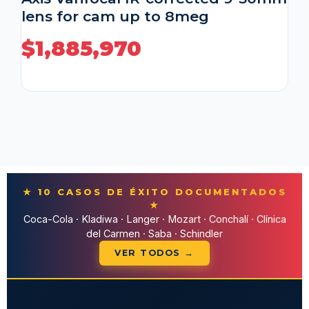
lens for cam up to 8meg
$
1,885,970
★ 10 CASOS DE ÉXITO DOCUMENTADOS
★
Coca-Cola · Kladiwa · Langer · Mozart · Conchalí · Clínica
del Carmen · Saba · Schindler
VER TODOS →