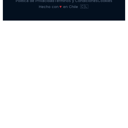
Política de Privacidad
Términos y Condiciones
Cookies
🇨🇱
♥
Hecho con
en Chile