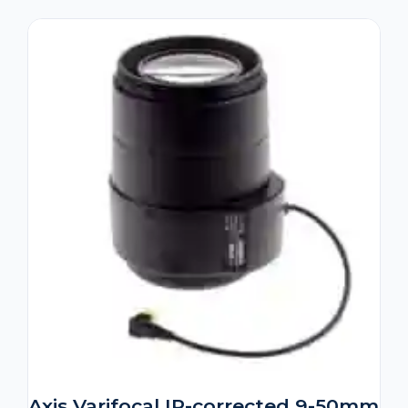
Axis Varifocal IR-corrected 9-50mm