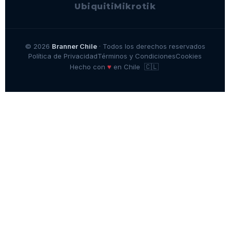
Ubiquiti
Mikrotik
© 2026
Branner Chile
· Todos los derechos reservados
Política de Privacidad
Términos y Condiciones
Cookies
🇨🇱
♥
Hecho con
en Chile