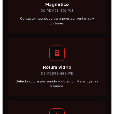
Magnético
DS-PDMCS-EG2-WE
Contacto magnético para puertas, ventanas y
portones.
Rotura vidrio
DS-PDBG8-EG2-WE
Detecta rotura por sonido y vibración. Para joyerías
y banca.