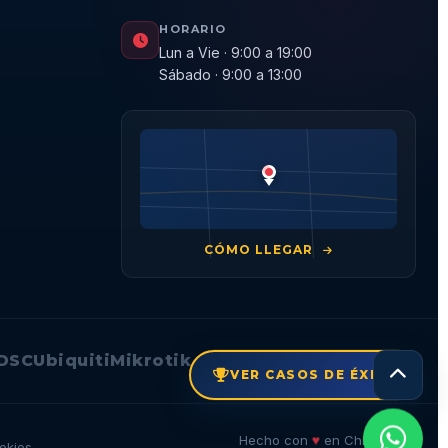
HORARIO
Lun a Vie · 9:00 a 19:00
Sábado · 9:00 a 13:00
CÓMO LLEGAR
DSC
Ubiquiti
Mikrotik
VER CASOS DE ÉXITO
🇨🇱
♥
Hecho con
en Chile
okies