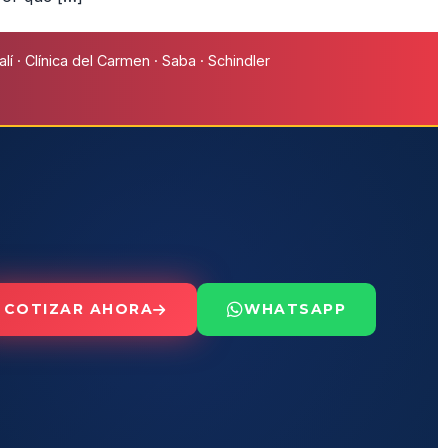
í · Clínica del Carmen · Saba · Schindler
COTIZAR AHORA
WHATSAPP