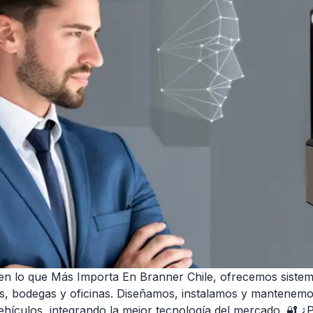
n lo que Más Importa En Branner Chile, ofrecemos sistem
ios, bodegas y oficinas. Diseñamos, instalamos y mantenemo
hículos, integrando la mejor tecnología del mercado. 🔐 ¿