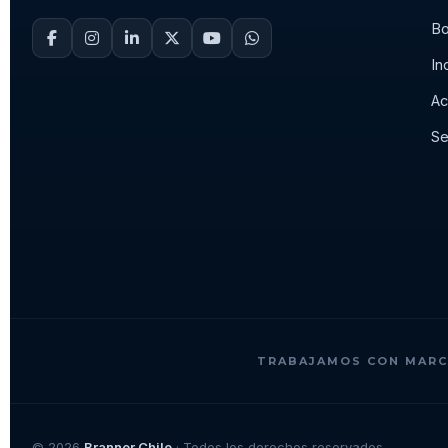
Bo
In
Ac
Se
TRABAJAMOS CON MARC
© 2026
Branner Chile
· Todos los derechos reservados