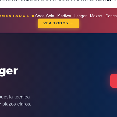
CUMENTADOS ★
Coca-Cola · Kladiwa · Langer · Mozart · Conchal
VER TODOS →
eger
puesta técnica
 plazos claros.