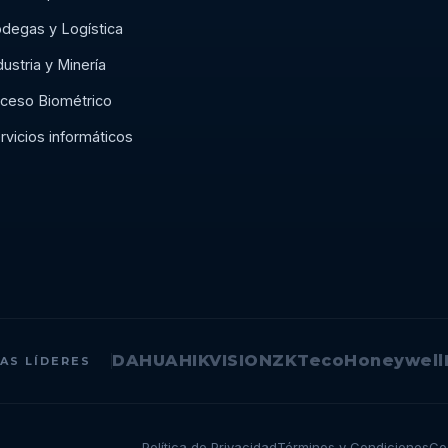
degas y Logística
dustria y Minería
ceso Biométrico
rvicios informáticos
DAHUA
HIKVISION
ZKTeco
Honeywell
AS LÍDERES
Política de Privacidad
Términos y Condiciones
Co