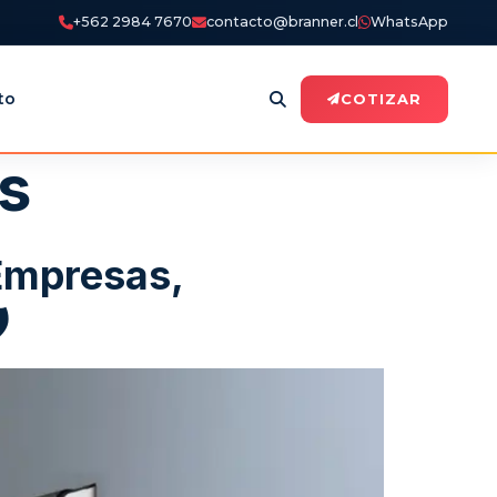
+562 2984 7670
contacto@branner.cl
WhatsApp
to
COTIZAR
s
 Empresas,
️