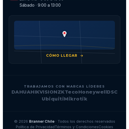
Sábado · 9:00 a 13:00
CÓMO LLEGAR
TRABAJAMOS CON MARCAS LÍDERES
DAHUA
HIKVISION
ZKTeco
Honeywell
DSC
Ubiquiti
Mikrotik
© 2026
Branner Chile
· Todos los derechos reservados
Política de Privacidad
Términos y Condiciones
Cookies