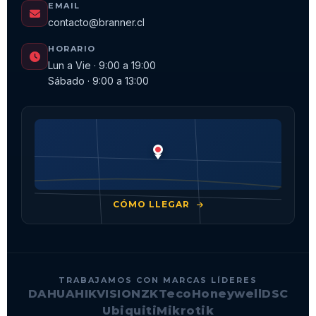
EMAIL
contacto@branner.cl
HORARIO
Lun a Vie · 9:00 a 19:00
Sábado · 9:00 a 13:00
CÓMO LLEGAR
TRABAJAMOS CON MARCAS LÍDERES
DAHUA
HIKVISION
ZKTeco
Honeywell
DSC
Ubiquiti
Mikrotik