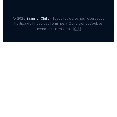
© 2026
Branner Chile
· Todos los derechos reservados
Política de Privacidad
Términos y Condiciones
Cookies
🇨🇱
♥
Hecho con
en Chile