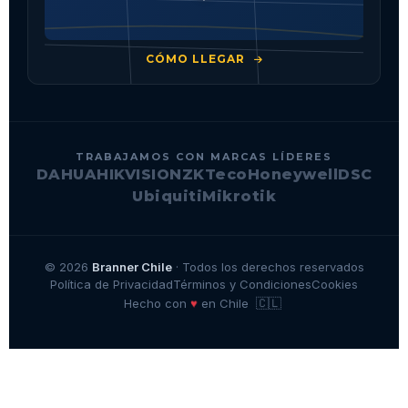
CÓMO LLEGAR
TRABAJAMOS CON MARCAS LÍDERES
DAHUA
HIKVISION
ZKTeco
Honeywell
DSC
Ubiquiti
Mikrotik
© 2026
Branner Chile
· Todos los derechos reservados
Política de Privacidad
Términos y Condiciones
Cookies
🇨🇱
♥
Hecho con
en Chile