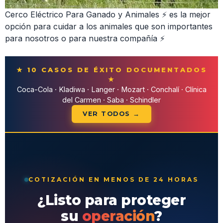
Cerco Eléctrico Para Ganado y Animales ⚡ es la mejor
opción para cuidar a los animales que son importantes
para nosotros o para nuestra compañía ⚡
★ 10 CASOS DE ÉXITO DOCUMENTADOS
★
Coca-Cola · Kladiwa · Langer · Mozart · Conchalí · Clínica
del Carmen · Saba · Schindler
VER TODOS →
COTIZACIÓN EN MENOS DE 24 HORAS
¿Listo para proteger
su
operación
?