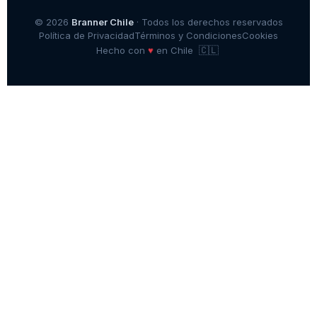
© 2026
Branner Chile
· Todos los derechos reservados
Política de Privacidad
Términos y Condiciones
Cookies
🇨🇱
♥
Hecho con
en Chile