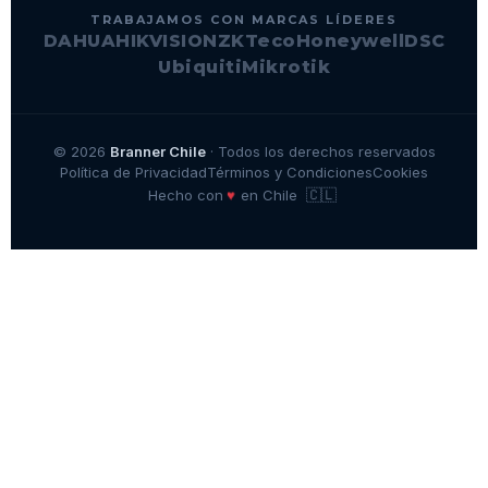
TRABAJAMOS CON MARCAS LÍDERES
DAHUA
HIKVISION
ZKTeco
Honeywell
DSC
Ubiquiti
Mikrotik
© 2026
Branner Chile
· Todos los derechos reservados
Política de Privacidad
Términos y Condiciones
Cookies
🇨🇱
♥
Hecho con
en Chile