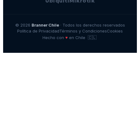
Ubiquiti
Mikrotik
© 2026
Branner Chile
· Todos los derechos reservados
Política de Privacidad
Términos y Condiciones
Cookies
🇨🇱
♥
Hecho con
en Chile