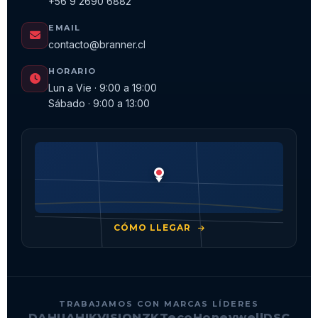
+56 9 2690 6882
EMAIL
contacto@branner.cl
HORARIO
Lun a Vie · 9:00 a 19:00
Sábado · 9:00 a 13:00
CÓMO LLEGAR
TRABAJAMOS CON MARCAS LÍDERES
DAHUA
HIKVISION
ZKTeco
Honeywell
DSC