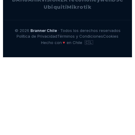
Ubiquiti
Mikrotik
© 2026
Branner Chile
· Todos los derechos reservados
Política de Privacidad
Términos y Condiciones
Cookies
🇨🇱
♥
Hecho con
en Chile