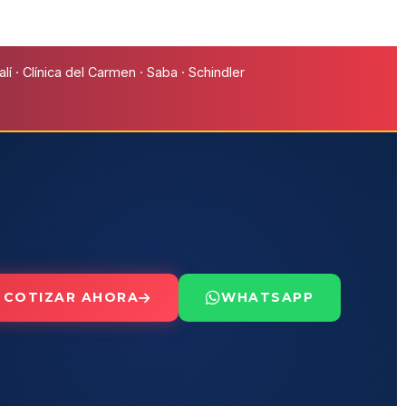
í · Clínica del Carmen · Saba · Schindler
COTIZAR AHORA
WHATSAPP