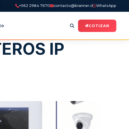
+562 2984 7670
contacto@branner.cl
WhatsApp
to
COTIZAR
TEROS IP