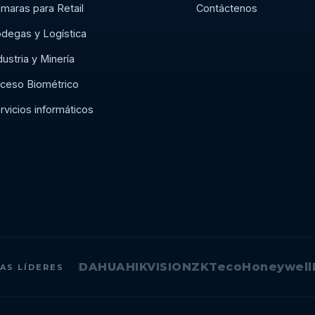
maras para Retail
Contáctenos
degas y Logística
dustria y Minería
ceso Biométrico
rvicios informáticos
DAHUA
HIKVISION
ZKTeco
Honeywell
AS LÍDERES