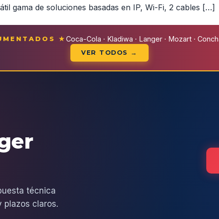
il gama de soluciones basadas en IP, Wi-Fi, 2 cables […]
CUMENTADOS ★
Coca-Cola · Kladiwa · Langer · Mozart · Conchal
VER TODOS →
eger
puesta técnica
 plazos claros.