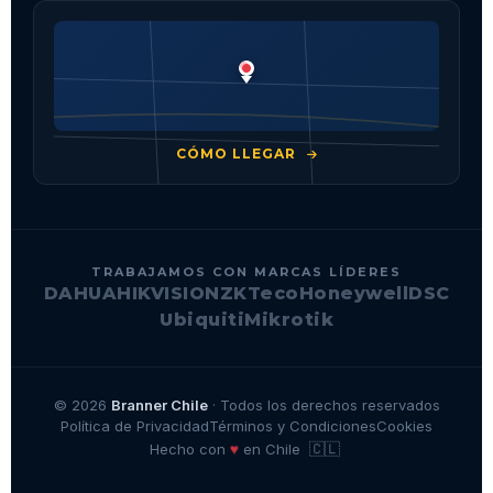
CÓMO LLEGAR
TRABAJAMOS CON MARCAS LÍDERES
DAHUA
HIKVISION
ZKTeco
Honeywell
DSC
Ubiquiti
Mikrotik
© 2026
Branner Chile
· Todos los derechos reservados
Política de Privacidad
Términos y Condiciones
Cookies
🇨🇱
♥
Hecho con
en Chile