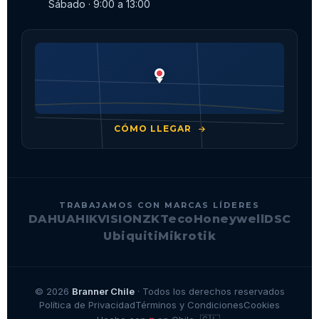
Sábado · 9:00 a 13:00
CÓMO LLEGAR
TRABAJAMOS CON MARCAS LÍDERES
DAHUA
HIKVISION
ZKTeco
Honeywell
DSC
Ubiquiti
Mikrotik
© 2026
Branner Chile
· Todos los derechos reservados
Política de Privacidad
Términos y Condiciones
Cookies