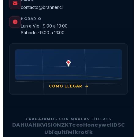
contacto@branner.cl
HORARIO
Lun a Vie · 9:00 a 19:00
Sábado · 9:00 a 13:00
CÓMO LLEGAR
TRABAJAMOS CON MARCAS LÍDERES
DAHUA
HIKVISION
ZKTeco
Honeywell
DSC
Ubiquiti
Mikrotik