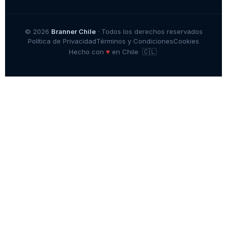
© 2026
Branner Chile
· Todos los derechos reservados
Política de Privacidad
Términos y Condiciones
Cookies
🇨🇱
♥
Hecho con
en Chile