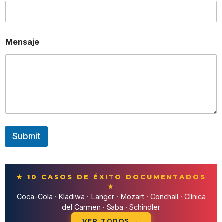
Mensaje
Submit
★ 10 CASOS DE ÉXITO DOCUMENTADOS
★
Coca-Cola · Kladiwa · Langer · Mozart · Conchalí · Clínica
del Carmen · Saba · Schindler
VER TODOS →