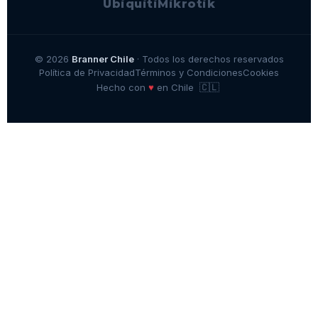
Ubiquiti
Mikrotik
© 2026
Branner Chile
· Todos los derechos reservados
Política de Privacidad
Términos y Condiciones
Cookies
🇨🇱
♥
Hecho con
en Chile