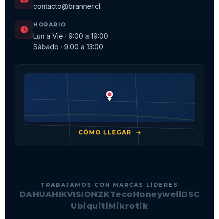
contacto@branner.cl
HORARIO
Lun a Vie · 9:00 a 19:00
Sábado · 9:00 a 13:00
CÓMO LLEGAR
TRABAJAMOS CON MARCAS LÍDERES
DAHUA
HIKVISION
ZKTeco
Honeywell
DSC
Ubiquiti
Mikrotik