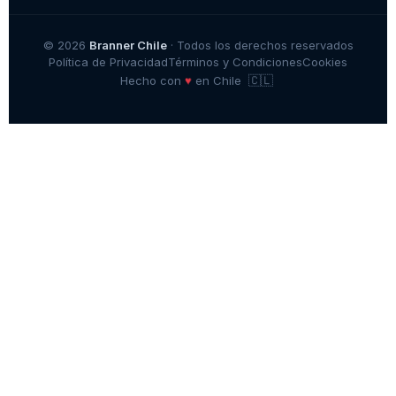
© 2026
Branner Chile
· Todos los derechos reservados
Política de Privacidad
Términos y Condiciones
Cookies
🇨🇱
♥
Hecho con
en Chile