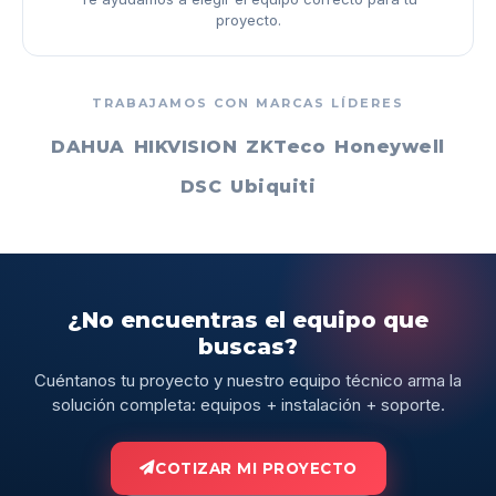
proyecto.
TRABAJAMOS CON MARCAS LÍDERES
DAHUA
HIKVISION
ZKTeco
Honeywell
DSC
Ubiquiti
¿No encuentras el equipo que
buscas?
Cuéntanos tu proyecto y nuestro equipo técnico arma la
solución completa: equipos + instalación + soporte.
COTIZAR MI PROYECTO