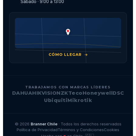
Sábado · 9:00 a 13:00
CÓMO LLEGAR
TRABAJAMOS CON MARCAS LÍDERES
DAHUA
HIKVISION
ZKTeco
Honeywell
DSC
Ubiquiti
Mikrotik
© 2026
Branner Chile
· Todos los derechos reservados
Política de Privacidad
Términos y Condiciones
Cookies
🇨🇱
♥
Hecho con
en Chile