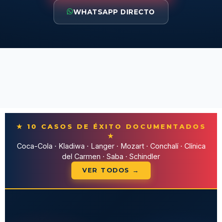
WHATSAPP DIRECTO
★ 10 CASOS DE ÉXITO DOCUMENTADOS
★
Coca-Cola · Kladiwa · Langer · Mozart · Conchalí · Clínica
del Carmen · Saba · Schindler
VER TODOS →