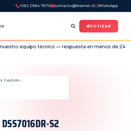
+562 2984 7670
contacto@branner.cl
WhatsApp
to
COTIZAR
n nuestro equipo técnico — respuesta en menos de 24
s Gestión
 DSS7016DR-S2