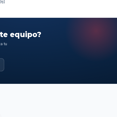
ti
ste equipo?
a tu