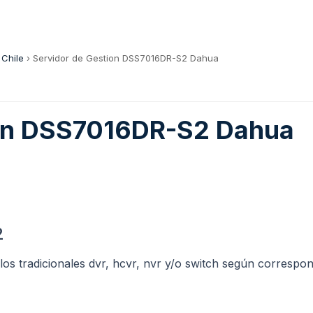
 Chile
›
Servidor de Gestion DSS7016DR-S2 Dahua
ion DSS7016DR-S2 Dahua
2
os tradicionales dvr, hcvr, nvr y/o switch según correspond