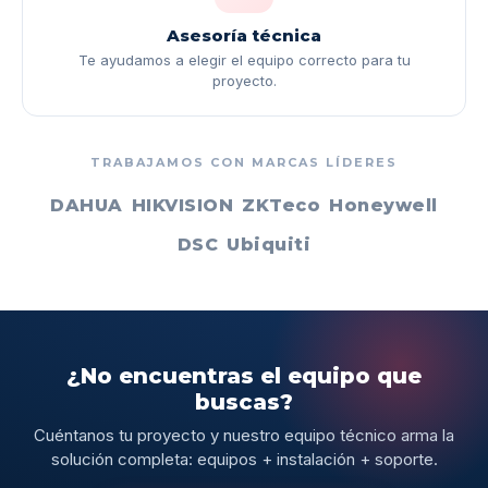
Asesoría técnica
Te ayudamos a elegir el equipo correcto para tu
proyecto.
TRABAJAMOS CON MARCAS LÍDERES
DAHUA
HIKVISION
ZKTeco
Honeywell
DSC
Ubiquiti
¿No encuentras el equipo que
buscas?
Cuéntanos tu proyecto y nuestro equipo técnico arma la
solución completa: equipos + instalación + soporte.