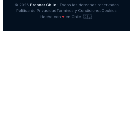
© 2026
Branner Chile
· Todos los derechos reservados
Política de Privacidad
Términos y Condiciones
Cookies
🇨🇱
♥
Hecho con
en Chile