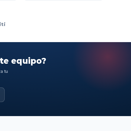
ti
ste equipo?
a tu