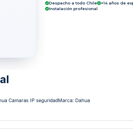
Despacho a todo Chile
+14 años de ex
Instalación profesional
al
ua Camaras IP seguridad
Marca:
Dahua