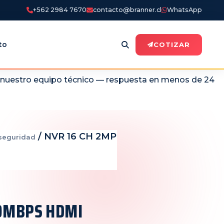
+562 2984 7670
contacto@branner.cl
WhatsApp
to
COTIZAR
n nuestro equipo técnico — respuesta en menos de 24
/ NVR 16 CH 2MP
seguridad
80MBPS HDMI