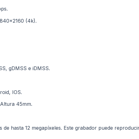
bps.
3840×2160 (4k).
tPSS, gDMSS e iDMSS.
oid, IOS.
Altura 45mm.
s de hasta 12 megapíxeles. Este grabador puede reproduci