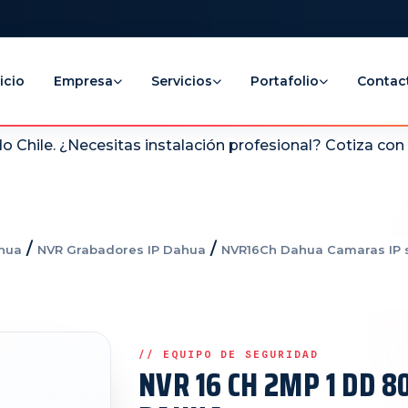
icio
Empresa
Servicios
Portafolio
Contac
 Chile. ¿Necesitas instalación profesional? Cotiza co
/
/
hua
NVR Grabadores IP Dahua
NVR16Ch Dahua Camaras IP 
NVR 16 CH 2MP 1 DD 