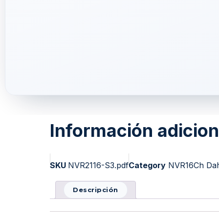
Información adicion
SKU
NVR2116-S3.pdf
Category
NVR16Ch Dah
Descripción